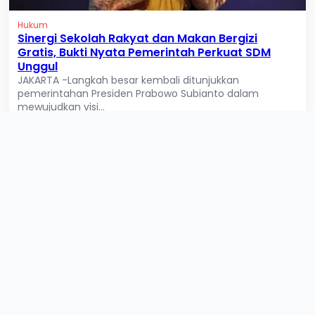
Hukum
Sinergi Sekolah Rakyat dan Makan Bergizi
Gratis, Bukti Nyata Pemerintah Perkuat SDM
Unggul
JAKARTA -Langkah besar kembali ditunjukkan
pemerintahan Presiden Prabowo Subianto dalam
mewujudkan visi...
Tag Terkait
#
Bgn
#
Daan hindayana
#
Dudung
#
Bancakan
#
Politik
#
Sppg
#
Transparan
#
bojonegoro
#
Sppg
#
Asn