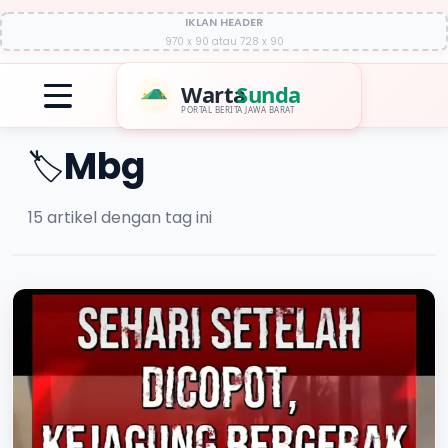
IKLAN HEADER
970 x 90 atau 728 x 90
Warta
Sunda
PORTAL BERITA JAWA BARAT
Mbg
🏷️
15
artikel dengan tag ini