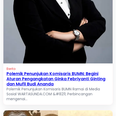
Berita
Polemik Penunjukan Komisaris BUMN: Begini
Aturan Pengangkatan Ginka Febriyanti Ginting
dan Mufli Budi Ananda
Polemik Penunjukan Komisaris BUMN Ramai di Media
Sosial WARTASUNDA.COM &#8211; Perbincangan
mengenai...