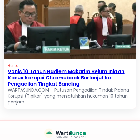
Berita
Vonis 10 Tahun Nadiem Makarim Belum Inkrah,
Kasus Korupsi Chromebook Berlanjut ke
Pengadilan Tingkat Banding
WARTASUNDA.COM – Putusan Pengadilan Tindak Pidana
Korupsi (Tipikor) yang menjatuhkan hukuman 10 tahun
penjara...
Warta
Sunda
PORTAL BERITA JAWA BARAT