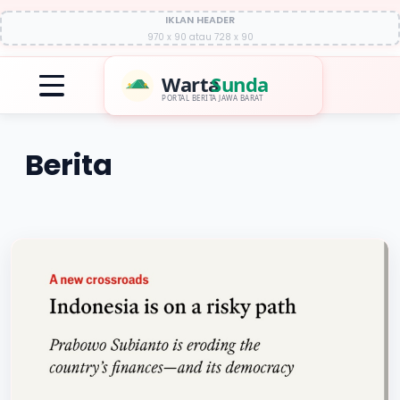
IKLAN HEADER
970 x 90 atau 728 x 90
Warta
Sunda
PORTAL BERITA JAWA BARAT
Berita