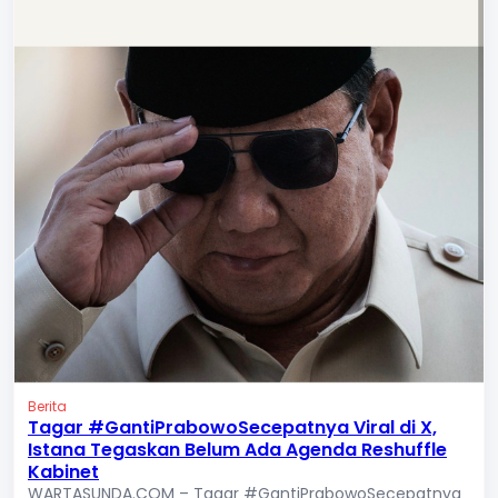
Berita
Tagar #GantiPrabowoSecepatnya Viral di X,
Istana Tegaskan Belum Ada Agenda Reshuffle
Kabinet
WARTASUNDA.COM – Tagar #GantiPrabowoSecepatnya