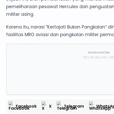
pemeliharaan pesawat Hercules dan penguatan 
militer asing.
Karena itu, narasi “Kertajati Bukan Pangkalan” 
fasilitas MRO aviasi dan pangkalan militer per
IKLAN KONTEN
728 x 90 atau 336 x 28
Facebook
X
Telegram
WhatsA