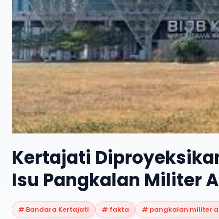
Kertajati Diproyeksika
Isu Pangkalan Militer A
#
Bandara Kertajati
#
fakta
#
pangkalan militer a