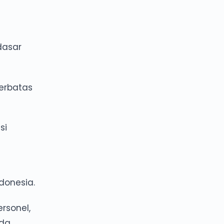
dasar
terbatas
si
donesia.
rsonel,
da.