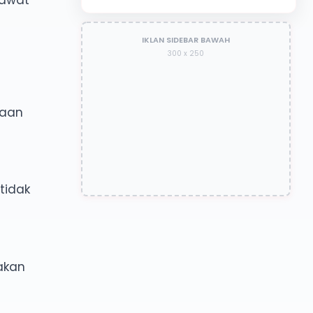
IKLAN SIDEBAR BAWAH
300 x 250
raan
tidak
akan