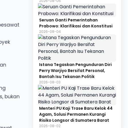
2026-08-06
Seruan Ganti Pemerintahan
 pesawat
Prabowo: Klarifikasi dan Konstitusi
2026-08-04
oyek
tan
Istana Tegaskan Pengunduran Diri
Perry Warjiyo Bersifat Personal,
Bantah Isu Tekanan Politik
2026-08-03
ang
s, bukan
Menteri PU Kaji Trase Baru Kelok 44
Agam, Solusi Permanen Kurangi
Risiko Longsor di Sumatera Barat
2026-08-02
sawat