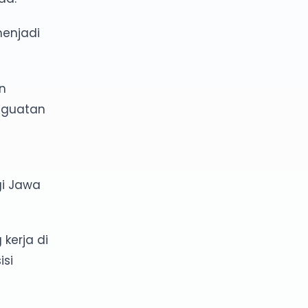
menjadi
n
nguatan
gi Jawa
kerja di
si