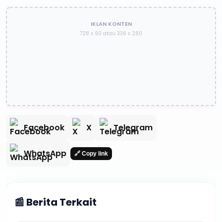
IKLAN KONTEN
728 x 90 atau 336 x 280
Facebook
X
Telegram
WhatsApp
🔗 Copy link
📰 Berita Terkait