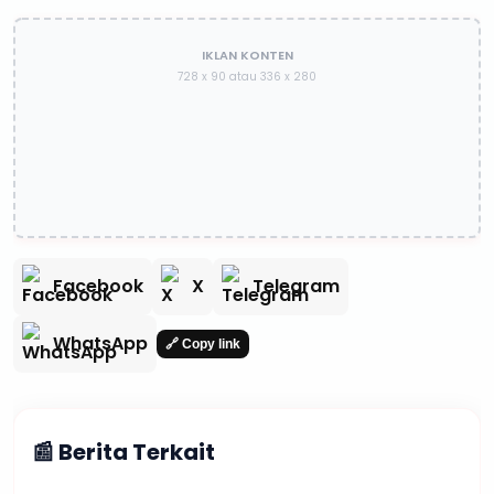
IKLAN KONTEN
728 x 90 atau 336 x 280
Facebook
X
Telegram
WhatsApp
🔗 Copy link
📰 Berita Terkait