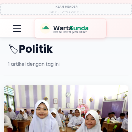
IKLAN HEADER
970 x 90 atau 728 x 90
Warta
Sunda
PORTAL BERITA JAWA BARAT
Politik
🏷️
1
artikel dengan tag ini