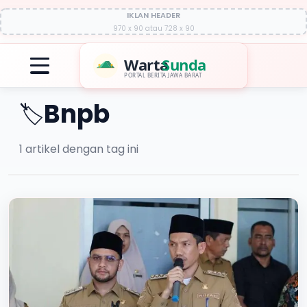
IKLAN HEADER
970 x 90 atau 728 x 90
Warta
Sunda
PORTAL BERITA JAWA BARAT
Bnpb
🏷️
1
artikel dengan tag ini