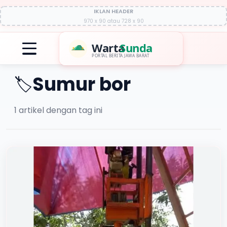
IKLAN HEADER
970 x 90 atau 728 x 90
Warta
Sunda
PORTAL BERITA JAWA BARAT
Sumur bor
🏷️
1
artikel dengan tag ini