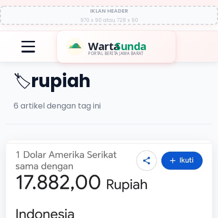
IKLAN HEADER
970 x 90 atau 728 x 90
Warta
Sunda
PORTAL BERITA JAWA BARAT
rupiah
🏷️
6
artikel dengan tag ini