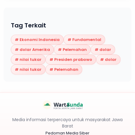
Tag Terkait
#
Ekonomi Indonesia
#
Fundamental
#
dolar Amerika
#
Pelemahan
#
dolar
#
nilai tukar
#
Presiden prabowo
#
dolar
#
nilai tukar
#
Pelemahan
Warta
Sunda
PORTAL BERITA JAWA BARAT
Media informasi terpercaya untuk masyarakat Jawa
Barat
Pedoman Media Siber