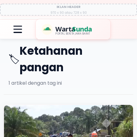
IKLAN HEADER
970 x 90 atau 728 x 90
Warta
Sunda
PORTAL BERITA JAWA BARAT
Ketahanan
🏷️
pangan
1
artikel dengan tag ini