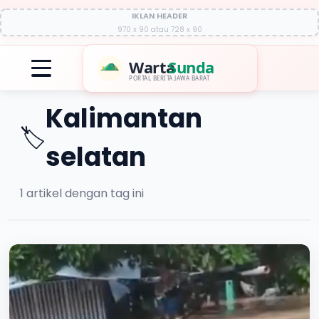
IKLAN HEADER
970 x 90 atau 728 x 90
Warta
Sunda
PORTAL BERITA JAWA BARAT
Kalimantan
🏷️
selatan
1
artikel dengan tag ini