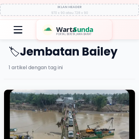
IKLAN HEADER
970 x 90 atau 728 x 90
Warta
Sunda
PORTAL BERITA JAWA BARAT
Jembatan Bailey
🏷️
1
artikel dengan tag ini