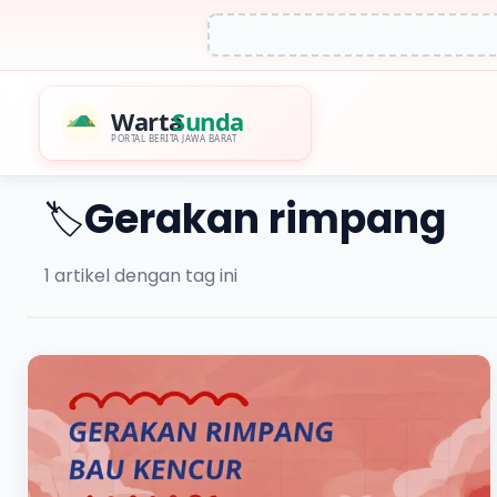
Warta
Sunda
PORTAL BERITA JAWA BARAT
Gerakan rimpang
🏷️
1
artikel dengan tag ini