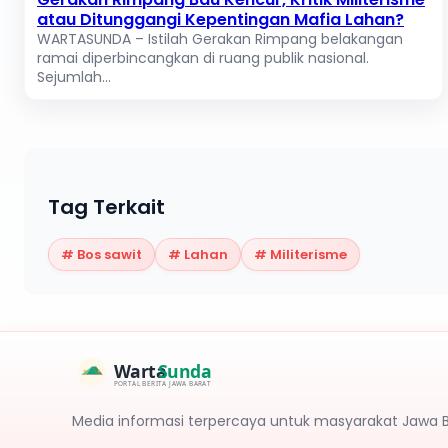
atau Ditunggangi Kepentingan Mafia Lahan?
WARTASUNDA – Istilah Gerakan Rimpang belakangan
ramai diperbincangkan di ruang publik nasional.
Sejumlah...
Tag Terkait
#
Bos sawit
#
Lahan
#
Militerisme
Warta
Sunda
PORTAL BERITA JAWA BARAT
Media informasi terpercaya untuk masyarakat Jawa 