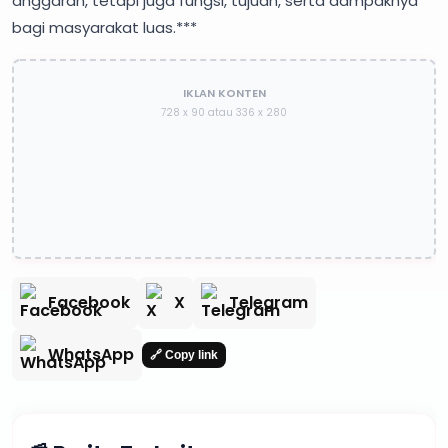
anggaran, tetapi juga fungsi, tujuan, serta dampaknya
bagi masyarakat luas.***
IKLAN KONTEN
728 x 90 atau 336 x 280
Facebook
X
Telegram
WhatsApp
🔗 Copy link