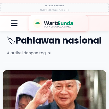
IKLAN HEADER
970 x 90 atau 728 x 90
Warta
Sunda
PORTAL BERITA JAWA BARAT
Pahlawan nasional
🏷️
4
artikel dengan tag ini