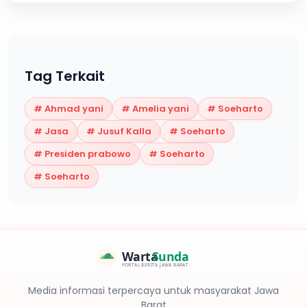
Tag Terkait
#
Ahmad yani
#
Amelia yani
#
Soeharto
#
Jasa
#
Jusuf Kalla
#
Soeharto
#
Presiden prabowo
#
Soeharto
#
Soeharto
Warta
Sunda
PORTAL BERITA JAWA BARAT
Media informasi terpercaya untuk masyarakat Jawa
Barat