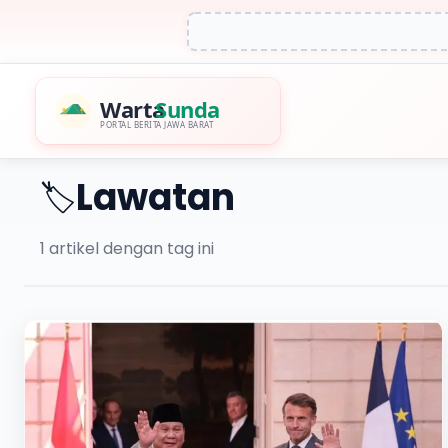
Warta
Sunda
PORTAL BERITA JAWA BARAT
Lawatan
🏷️
1
artikel dengan tag ini