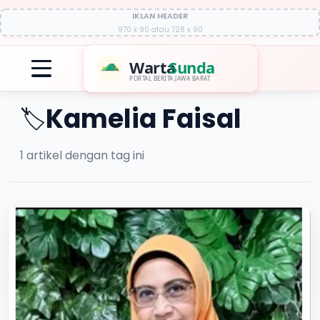
IKLAN HEADER
970 x 90 atau 728 x 90
Warta
Sunda
PORTAL BERITA JAWA BARAT
Kamelia Faisal
🏷️
1
artikel dengan tag ini