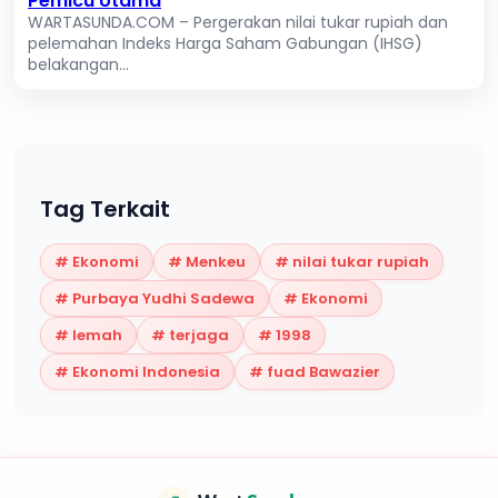
Pemicu Utama
WARTASUNDA.COM – Pergerakan nilai tukar rupiah dan
pelemahan Indeks Harga Saham Gabungan (IHSG)
belakangan...
Tag Terkait
#
Ekonomi
#
Menkeu
#
nilai tukar rupiah
#
Purbaya Yudhi Sadewa
#
Ekonomi
#
lemah
#
terjaga
#
1998
#
Ekonomi Indonesia
#
fuad Bawazier