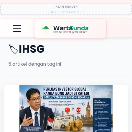
IKLAN HEADER
970 x 90 atau 728 x 90
Warta
Sunda
PORTAL BERITA JAWA BARAT
IHSG
🏷️
5
artikel dengan tag ini