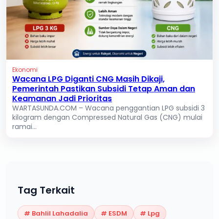
Ekonomi
Wacana LPG Diganti CNG Masih Dikaji,
Pemerintah Pastikan Subsidi Tetap Aman dan
Keamanan Jadi Prioritas
WARTASUNDA.COM – Wacana penggantian LPG subsidi 3
kilogram dengan Compressed Natural Gas (CNG) mulai
ramai...
Tag Terkait
#
Bahlil Lahadalia
#
ESDM
#
Lpg