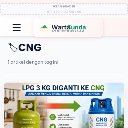
IKLAN HEADER
970 x 90 atau 728 x 90
Warta
Sunda
PORTAL BERITA JAWA BARAT
CNG
🏷️
1
artikel dengan tag ini